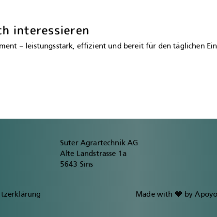
ch interessieren
ent – leistungsstark, effizient und bereit für den täglichen Ein
Suter Agrartechnik AG
Alte Landstrasse 1a
5643 Sins
tzerklärung
Made with 🩶 by Apoy