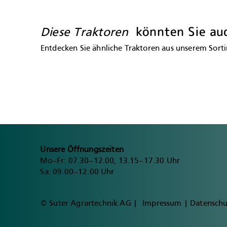
könnten Sie au
Diese Traktoren
Entdecken Sie ähnliche Traktoren aus unserem Sortim
Unsere Öffnungszeiten
Mo–Fr: 07.30–12.00, 13.15–17.30 Uhr
Sa: 09.00–12.00 Uhr
© Suter Agrartechnik AG |
Impressum
|
Datenschu