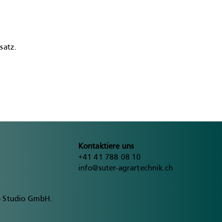
satz.
Kontaktiere uns
+41 41 788 08 10
info@suter-agrartechnik.ch
o Studio GmbH.