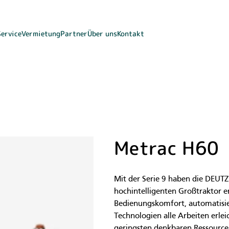
Service
Vermietung
Partner
Über uns
Kontakt
Metrac H60
Mit der Serie 9 haben die DEUT
hochintelligenten Großtraktor e
Bedienungskomfort, automatisier
Technologien alle Arbeiten erlei
geringsten denkbaren Ressource