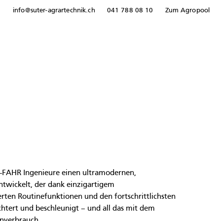
info@suter-agrartechnik.ch
041 788 08 10
Zum Agropool
Z-FAHR Ingenieure einen ultramodernen, 
ntwickelt, der dank einzigartigem 
ten Routinefunktionen und den fortschrittlichsten 
chtert und beschleunigt – und all das mit dem 
nverbrauch.